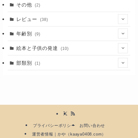
その他
(2)
レビュー
(38)
(28)
年齢別
(9)
(2)
(7)
絵本と子供の発達
(10)
(1)
(6)
(5)
部類別
(1)
(24)
(6)
(5)
(1)
(17)
(3)
(8)
プライバシーポリシー
お問い合わせ
運営者情報｜かや（kaaya0408.com）