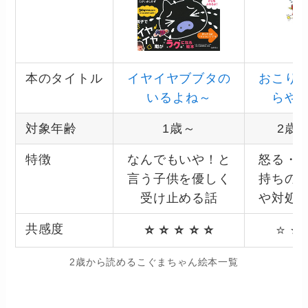
本のタイトル
イヤイヤブブタの
おこり
いるよね～
らや
対象年齢
1歳～
2歳
特徴
なんでもいや！と
怒る・
言う子供を優しく
持ちの
受け止める話
や対処
共感度
⭐ ⭐ ⭐ ⭐
⭐
⭐ ⭐
2歳から読めるこぐまちゃん絵本一覧